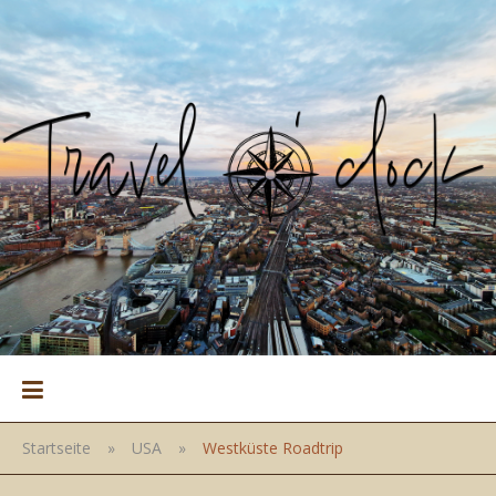
Startseite
»
USA
»
Westküste Roadtrip